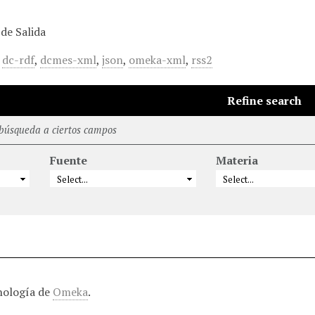
de Salida
,
dc-rdf
,
dcmes-xml
,
json
,
omeka-xml
,
rss2
Refine search
 búsqueda a ciertos campos
Fuente
Materia
nología de
Omeka
.