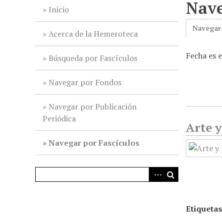
Nave
i
Inicio
n
Navegar
c
Acerca de la Hemeroteca
i
Fecha es 
p
Búsqueda por Fascículos
a
l
Navegar por Fondos
Navegar por Publicación
Periódica
Arte y
Navegar por Fascículos
Etiquetas