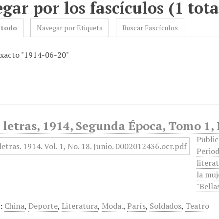
gar por los fascículos (1 tota
 todo
Navegar por Etiqueta
Buscar Fascículos
exacto "1914-06-20"
 letras, 1914, Segunda Época, Tomo 1, 
Public
Period
litera
la muj
"Bella
:
China
,
Deporte
,
Literatura
,
Moda.
,
París
,
Soldados
,
Teatro