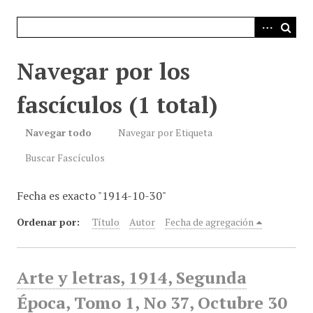
i
n
c
i
Navegar por los
p
a
fascículos (1 total)
l
Navegar todo
Navegar por Etiqueta
Buscar Fascículos
Fecha es exacto "1914-10-30"
Ordenar por:
Título
Autor
Fecha de agregación
Arte y letras, 1914, Segunda
Época, Tomo 1, No 37, Octubre 30