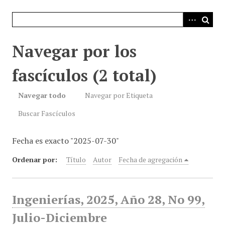
i
n
c
i
Navegar por los
p
a
fascículos (2 total)
l
Navegar todo
Navegar por Etiqueta
Buscar Fascículos
Fecha es exacto "2025-07-30"
Ordenar por:
Título
Autor
Fecha de agregación
Ingenierías, 2025, Año 28, No 99,
Julio-Diciembre