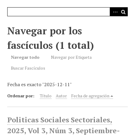
i
n
c
i
Navegar por los
p
a
fascículos (1 total)
l
Navegar todo
Navegar por Etiqueta
Buscar Fascículos
Fecha es exacto "2025-12-11"
Ordenar por:
Título
Autor
Fecha de agregación
Politicas Sociales Sectoriales,
2025, Vol 3, Núm 3, Septiembre-