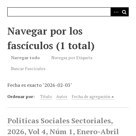
i
n
c
i
Navegar por los
p
a
fascículos (1 total)
l
Navegar todo
Navegar por Etiqueta
Buscar Fascículos
Fecha es exacto "2026-02-03"
Ordenar por:
Título
Autor
Fecha de agregación
Politicas Sociales Sectoriales,
2026, Vol 4, Núm 1, Enero-Abril