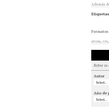
Además de
Etiquetas
Formatos 
atom
,
csv
Refine su
Autor
Año de 