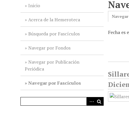
Nave
i
Inicio
n
Navegar
c
Acerca de la Hemeroteca
i
Fecha es 
p
Búsqueda por Fascículos
a
l
Navegar por Fondos
Navegar por Publicación
Periódica
Sillar
Navegar por Fascículos
Dicie