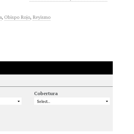
a
,
Obispo Rojo
,
Reyismo
a
Cobertura