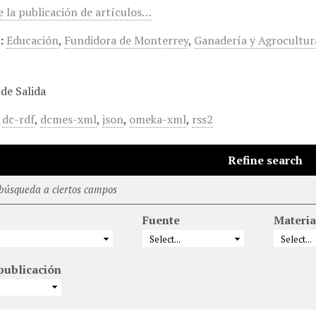
 la publicación de artículos…
:
Educación
,
Fundidora de Monterrey
,
Ganadería y Agrocultur
de Salida
,
dc-rdf
,
dcmes-xml
,
json
,
omeka-xml
,
rss2
Refine search
 búsqueda a ciertos campos
Fuente
Materi
publicación