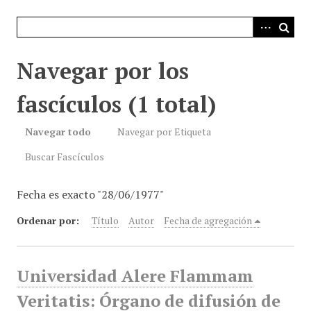
i
n
c
i
Navegar por los
p
a
fascículos (1 total)
l
Navegar todo
Navegar por Etiqueta
Buscar Fascículos
Fecha es exacto "28/06/1977"
Ordenar por:
Título
Autor
Fecha de agregación
Universidad Alere Flammam
Veritatis: Órgano de difusión de