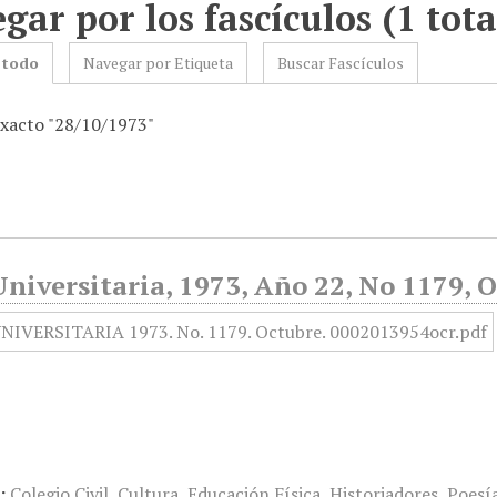
gar por los fascículos (1 tota
 todo
Navegar por Etiqueta
Buscar Fascículos
exacto "28/10/1973"
niversitaria, 1973, Año 22, No 1179, 
:
Colegio Civil
,
Cultura
,
Educación Física
,
Historiadores
,
Poesí