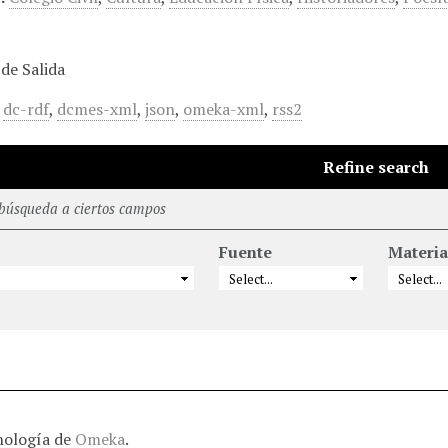
de Salida
,
dc-rdf
,
dcmes-xml
,
json
,
omeka-xml
,
rss2
Refine search
 búsqueda a ciertos campos
Fuente
Materia
nología de
Omeka
.