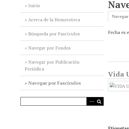
Nave
i
Inicio
n
Navegar
c
Acerca de la Hemeroteca
i
Fecha es 
p
Búsqueda por Fascículos
a
l
Navegar por Fondos
Navegar por Publicación
Periódica
Vida U
Navegar por Fascículos
Etiquetas