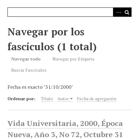
i
n
c
i
Navegar por los
p
a
fascículos (1 total)
l
Navegar todo
Navegar por Etiqueta
Buscar Fascículos
Fecha es exacto "31/10/2000"
Ordenar por:
Título
Autor
Fecha de agregación
Vida Universitaria, 2000, Época
Nueva, Año 3, No 72, Octubre 31