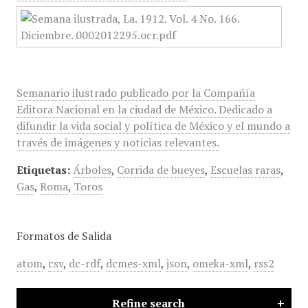
Semanario ilustrado publicado por la Compañía
Editora Nacional en la ciudad de México. Dedicado a
difundir la vida social y política de México y el mundo a
través de imágenes y noticias relevantes.
Etiquetas:
Árboles
,
Corrida de bueyes
,
Escuelas raras
,
Gas
,
Roma
,
Toros
Formatos de Salida
atom
,
csv
,
dc-rdf
,
dcmes-xml
,
json
,
omeka-xml
,
rss2
Refine search