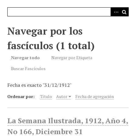
i
n
c
i
Navegar por los
p
a
fascículos (1 total)
l
Navegar todo
Navegar por Etiqueta
Buscar Fascículos
Fecha es exacto "31/12/1912"
Ordenar por:
Título
Autor
Fecha de agregación
La Semana Ilustrada, 1912, Año 4,
No 166, Diciembre 31