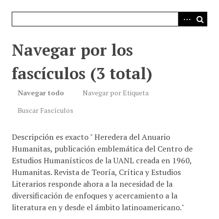
i
n
c
i
Navegar por los
p
a
fascículos (3 total)
l
Navegar todo
Navegar por Etiqueta
Buscar Fascículos
Descripción es exacto " Heredera del Anuario
Humanitas, publicación emblemática del Centro de
Estudios Humanísticos de la UANL creada en 1960,
Humanitas. Revista de Teoría, Crítica y Estudios
Literarios responde ahora a la necesidad de la
diversificación de enfoques y acercamiento a la
literatura en y desde el ámbito latinoamericano."