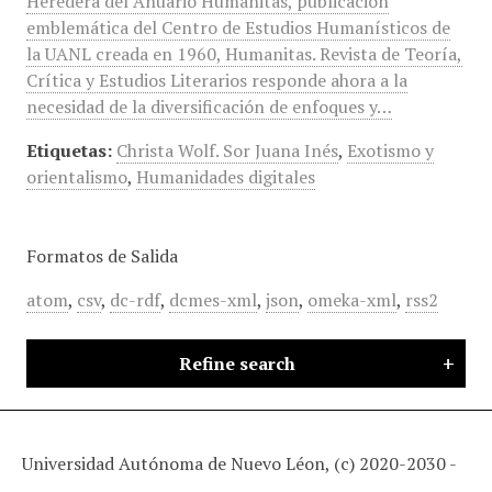
Heredera del Anuario Humanitas, publicación
emblemática del Centro de Estudios Humanísticos de
la UANL creada en 1960, Humanitas. Revista de Teoría,
Crítica y Estudios Literarios responde ahora a la
necesidad de la diversificación de enfoques y…
Etiquetas:
Christa Wolf. Sor Juana Inés
,
Exotismo y
orientalismo
,
Humanidades digitales
Formatos de Salida
atom
,
csv
,
dc-rdf
,
dcmes-xml
,
json
,
omeka-xml
,
rss2
Refine search
Universidad Autónoma de Nuevo Léon, (c) 2020-2030 -