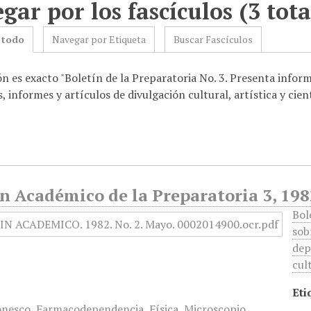
gar por los fascículos (3 tota
 todo
Navegar por Etiqueta
Buscar Fascículos
n es exacto "Boletín de la Preparatoria No. 3. Presenta inform
, informes y artículos de divulgación cultural, artística y cien
n Académico de la Preparatoria 3, 198
Bol
sob
dep
cult
Eti
onesco
,
Farmacodependencia
,
Física
,
Microscopio