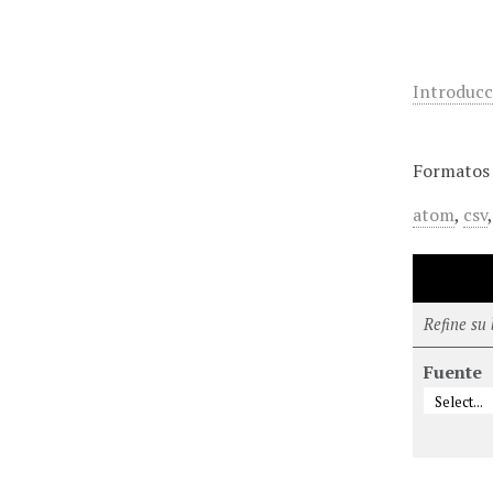
Introducc
Formatos 
atom
,
csv
Refine su
Fuente