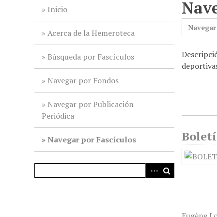
Nave
i
Inicio
n
Navegar
c
Acerca de la Hemeroteca
i
Descripció
p
Búsqueda por Fascículos
deportivas
a
l
Navegar por Fondos
Navegar por Publicación
Periódica
Boletí
Navegar por Fascículos
Eugène L