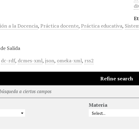
di
Et
ión a la Docencia
,
Práctica docente
,
Práctica educativa
,
Sistem
de Salida
,
dc-rdf
,
dcmes-xml
,
json
,
omeka-xml
,
rss2
Refine search
 búsqueda a ciertos campos
Materia