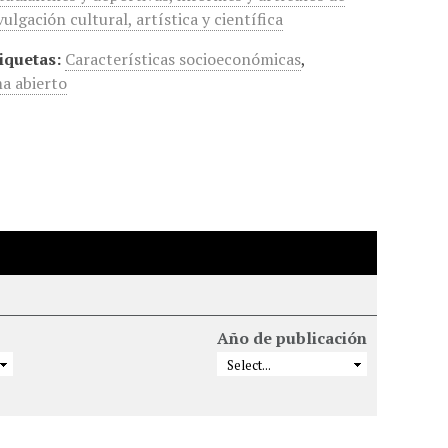
vulgación cultural, artística y científica
iquetas:
Características socioeconómicas
,
a abierto
Año de publicación