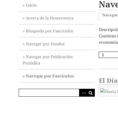
Nave
i
Inicio
n
Navegar
c
Acerca de la Hemeroteca
i
Descripci
p
Búsqueda por Fascículos
Contiene i
a
economía, 
l
Navegar por Fondos
Navegar por Publicación
Periódica
Navegar por Fascículos
El Dia