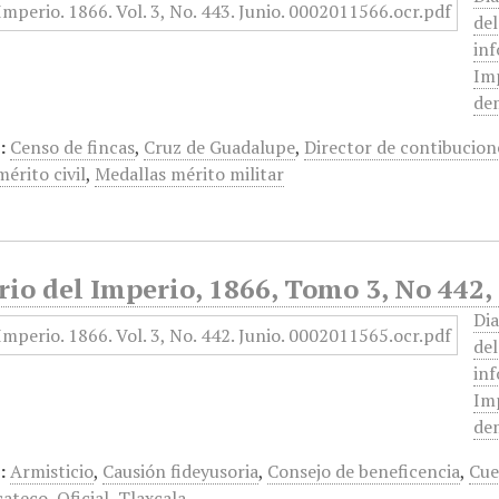
de
inf
Imp
dem
:
Censo de fincas
,
Cruz de Guadalupe
,
Director de contibucion
érito civil
,
Medallas mérito militar
rio del Imperio, 1866, Tomo 3, No 442,
Dia
de
inf
Imp
dem
:
Armisticio
,
Causión fideyusoria
,
Consejo de beneficencia
,
Cue
cateco
,
Oficial
,
Tlaxcala