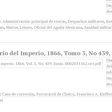
Imp
dem
:
Administración principal de rentas
,
Despachos militares
,
Ex
an
,
Matías Leisser
,
Oficial del Aguila Mexicana
,
Sanidad militar
rio del Imperio, 1866, Tomo 3, No 439,
Dia
de
inf
Imp
dem
:
Casa de correción
,
Ferrocarril de Chalco
,
Francisco A. Kieffer
as