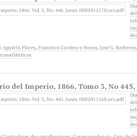
Dia
de
inf
Imp
dem
:
Agustín Flores
,
Francisco Cordero y Hoyos
,
José G. Barberen
 trasatlánticos
rio del Imperio, 1866, Tomo 3, No 445,
Dia
de
inf
Imp
dem
:
Contralores de contribuciones
,
Correspondencia
,
Cruz de G