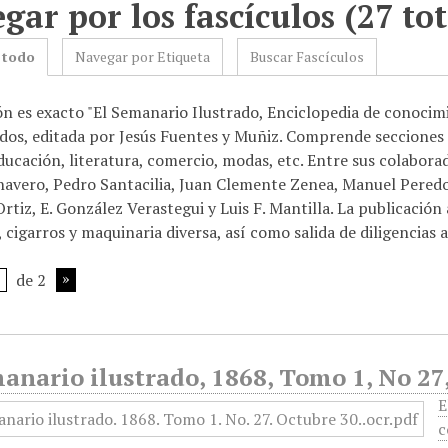
gar por los fascículos (27 tot
 todo
Navegar por Etiqueta
Buscar Fascículos
ón es exacto "El Semanario Ilustrado, Enciclopedia de conocim
os, editada por Jesús Fuentes y Muñiz. Comprende secciones de
ducación, literatura, comercio, modas, etc. Entre sus colabor
havero, Pedro Santacilia, Juan Clemente Zenea, Manuel Peredo,
tiz, E. González Verastegui y Luis F. Mantilla. La publicación 
 cigarros y maquinaria diversa, así como salida de diligencias a
de 2
anario ilustrado, 1868, Tomo 1, No 27
E
c