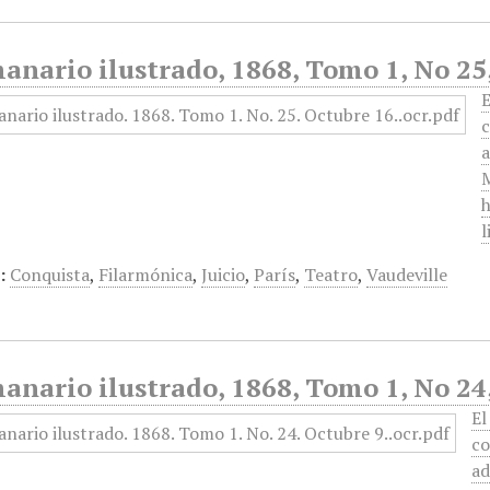
anario ilustrado, 1868, Tomo 1, No 25
E
c
a
M
h
l
:
Conquista
,
Filarmónica
,
Juicio
,
París
,
Teatro
,
Vaudeville
anario ilustrado, 1868, Tomo 1, No 24
El
co
ad