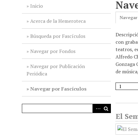
Nave
i
Inicio
n
Navegar
c
Acerca de la Hemeroteca
i
Descripci
p
Búsqueda por Fascículos
con grabad
a
teatros, e
l
Navegar por Fondos
Alfredo C
Gonzaga Or
Navegar por Publicación
de música,
Periódica
Navegar por Fascículos
El Sem