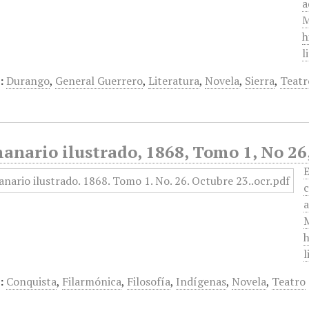
a
M
h
l
:
Durango
,
General Guerrero
,
Literatura
,
Novela
,
Sierra
,
Teatr
anario ilustrado, 1868, Tomo 1, No 26
E
c
a
M
h
l
:
Conquista
,
Filarmónica
,
Filosofía
,
Indígenas
,
Novela
,
Teatro