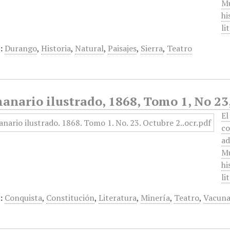
Mu
hi
li
:
Durango
,
Historia
,
Natural
,
Paisajes
,
Sierra
,
Teatro
anario ilustrado, 1868, Tomo 1, No 23
El
co
ad
Mu
hi
li
:
Conquista
,
Constitución
,
Literatura
,
Minería
,
Teatro
,
Vacun