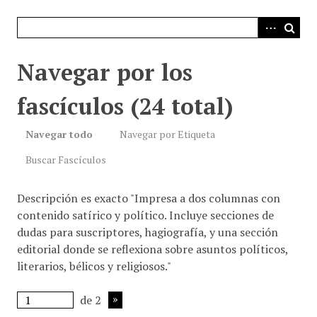
i
n
c
i
Navegar por los
p
a
fascículos (24 total)
l
Navegar todo
Navegar por Etiqueta
Buscar Fascículos
Descripción es exacto "Impresa a dos columnas con
contenido satírico y político. Incluye secciones de
dudas para suscriptores, hagiografía, y una sección
editorial donde se reflexiona sobre asuntos políticos,
literarios, bélicos y religiosos."
de 2