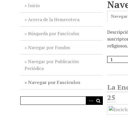
Nave
i
Inicio
n
Navegar
c
Acerca de la Hemeroteca
i
Descripci
p
Búsqueda por Fascículos
suscriptor
a
religiosos.
l
Navegar por Fondos
Navegar por Publicación
Periódica
Navegar por Fascículos
La Enc
25