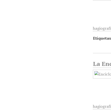
hagiografí
Etiquetas
La Enc
hagiografí