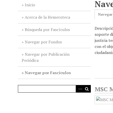
Nave
i
Inicio
n
Navegar
c
Acerca de la Hemeroteca
i
Descripci
p
Búsqueda por Fascículos
soporte di
a
justicia t
l
Navegar por Fondos
con el obj
ciudadaniz
Navegar por Publicación
Periódica
Navegar por Fascículos
MSC Mé