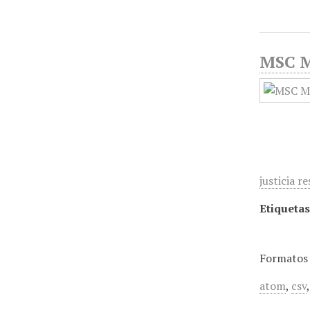
MSC Me
justicia r
Etiquetas
Formatos 
atom
,
csv