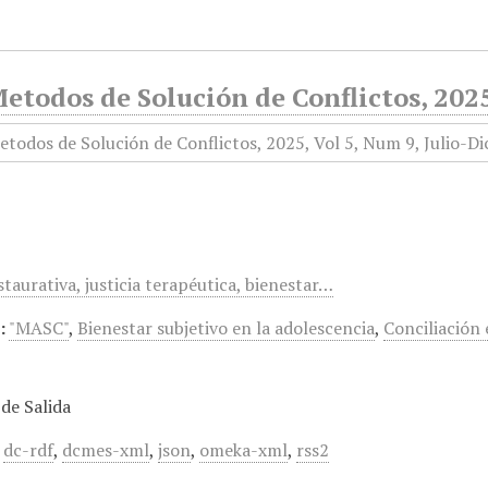
todos de Solución de Conflictos, 2025
estaurativa, justicia terapéutica, bienestar…
:
"MASC"
,
Bienestar subjetivo en la adolescencia
,
Conciliación 
de Salida
,
dc-rdf
,
dcmes-xml
,
json
,
omeka-xml
,
rss2