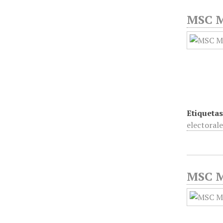
MSC Mé
Etiquetas
electorale
MSC Mé