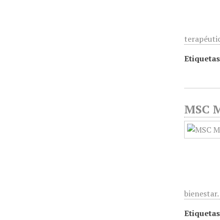
terapéuti
Etiquetas
MSC Me
bienesta
Etiquetas