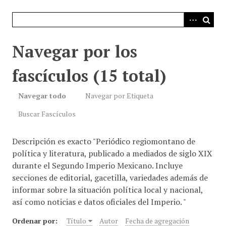
i
n
c
i
Navegar por los
p
a
fascículos (15 total)
l
Navegar todo
Navegar por Etiqueta
Buscar Fascículos
Descripción es exacto "Periódico regiomontano de
política y literatura, publicado a mediados de siglo XIX
durante el Segundo Imperio Mexicano. Incluye
secciones de editorial, gacetilla, variedades además de
informar sobre la situación política local y nacional,
así como noticias e datos oficiales del Imperio. "
Ordenar por:
Título
Autor
Fecha de agregación