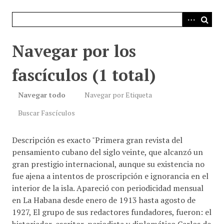
i
n
c
i
Navegar por los
p
a
fascículos (1 total)
l
Navegar todo
Navegar por Etiqueta
Buscar Fascículos
Descripción es exacto "Primera gran revista del
pensamiento cubano del siglo veinte, que alcanzó un
gran prestigio internacional, aunque su existencia no
fue ajena a intentos de proscripción e ignorancia en el
interior de la isla. Apareció con periodicidad mensual
en La Habana desde enero de 1913 hasta agosto de
1927, El grupo de sus redactores fundadores, fueron: el