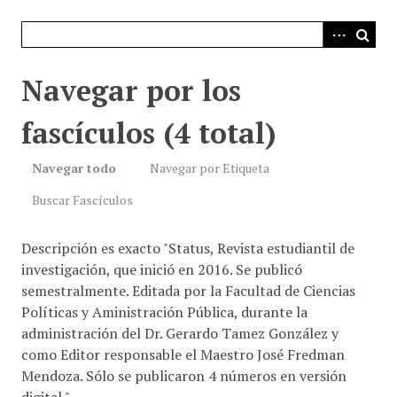
i
n
c
i
Navegar por los
p
a
fascículos (4 total)
l
Navegar todo
Navegar por Etiqueta
Buscar Fascículos
Descripción es exacto "Status, Revista estudiantil de
investigación, que inició en 2016. Se publicó
semestralmente. Editada por la Facultad de Ciencias
Políticas y Aministración Pública, durante la
administración del Dr. Gerardo Tamez González y
como Editor responsable el Maestro José Fredman
Mendoza. Sólo se publicaron 4 números en versión