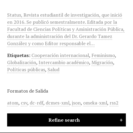
Status, Revista estudiantil de investigación, que inició
en 2016. Se publicó semestralmente. Editada por la
Facultad de Ciencias Políticas y Aministración Pública,
durante la administración del Dr. Gerardo Tamez
González y como Editor responsable el…
Etiquetas:
Cooperación internacional
,
Feminismo
,
Globalización
,
Intercambio académico
,
Migración
,
Políticas públicas
,
Salud
Formatos de Salida
atom
,
csv
,
dc-rdf
,
dcmes-xml
,
json
,
omeka-xml
,
rss2
Refine search