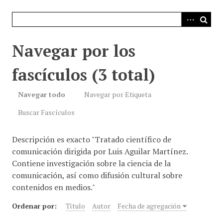
i
n
c
i
Navegar por los
p
a
fascículos (3 total)
l
Navegar todo
Navegar por Etiqueta
Buscar Fascículos
Descripción es exacto "Tratado científico de
comunicación dirigida por Luis Aguilar Martínez.
Contiene investigación sobre la ciencia de la
comunicación, así como difusión cultural sobre
contenidos en medios."
Ordenar por:
Título
Autor
Fecha de agregación