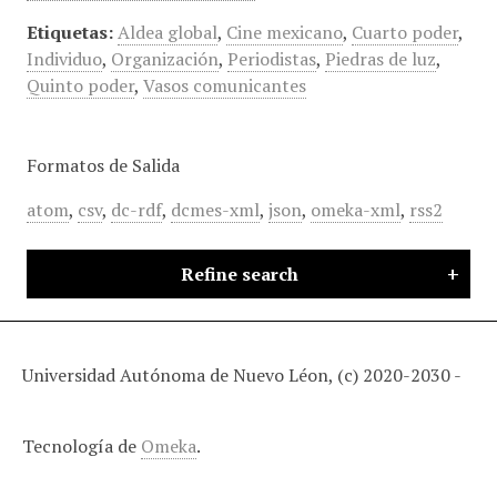
Etiquetas:
Aldea global
,
Cine mexicano
,
Cuarto poder
,
Individuo
,
Organización
,
Periodistas
,
Piedras de luz
,
Quinto poder
,
Vasos comunicantes
Formatos de Salida
atom
,
csv
,
dc-rdf
,
dcmes-xml
,
json
,
omeka-xml
,
rss2
Refine search
Universidad Autónoma de Nuevo Léon, (c) 2020-2030 -
Tecnología de
Omeka
.