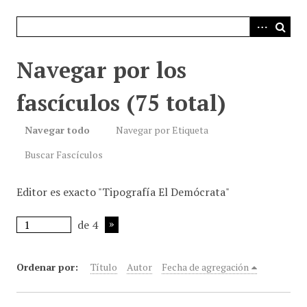
i
n
c
i
Navegar por los
p
a
fascículos (75 total)
l
Navegar todo
Navegar por Etiqueta
Buscar Fascículos
Editor es exacto "Tipografía El Demócrata"
de 4
Ordenar por:
Título
Autor
Fecha de agregación