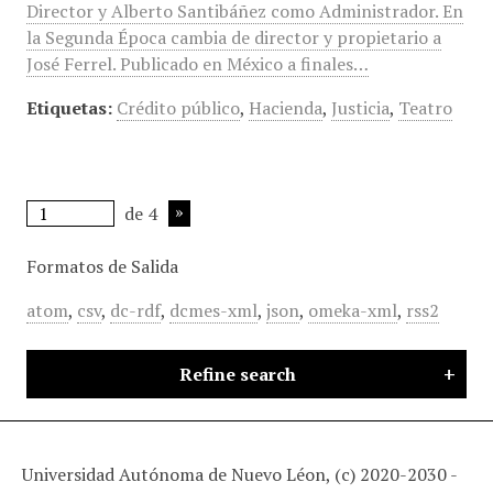
Director y Alberto Santibáñez como Administrador. En
la Segunda Época cambia de director y propietario a
José Ferrel. Publicado en México a finales…
Etiquetas:
Crédito público
,
Hacienda
,
Justicia
,
Teatro
de 4
Formatos de Salida
atom
,
csv
,
dc-rdf
,
dcmes-xml
,
json
,
omeka-xml
,
rss2
Refine search
Universidad Autónoma de Nuevo Léon, (c) 2020-2030 -