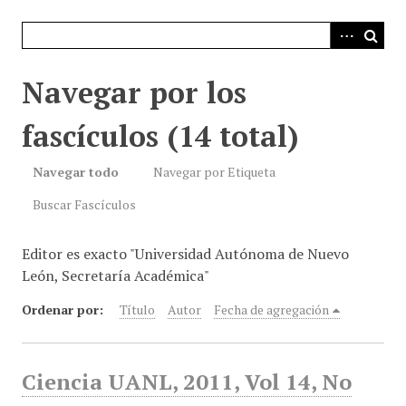
i
n
c
i
Navegar por los
p
a
fascículos (14 total)
l
Navegar todo
Navegar por Etiqueta
Buscar Fascículos
Editor es exacto "Universidad Autónoma de Nuevo
León, Secretaría Académica"
Ordenar por:
Título
Autor
Fecha de agregación
Ciencia UANL, 2011, Vol 14, No