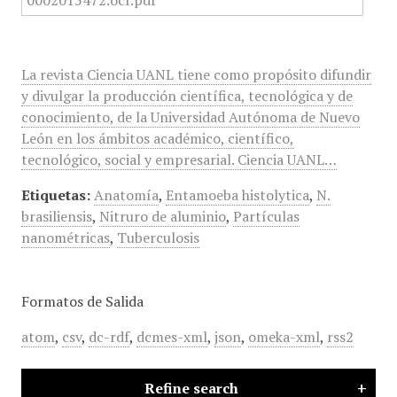
La revista Ciencia UANL tiene como propósito difundir
y divulgar la producción científica, tecnológica y de
conocimiento, de la Universidad Autónoma de Nuevo
León en los ámbitos académico, científico,
tecnológico, social y empresarial. Ciencia UANL…
Etiquetas:
Anatomía
,
Entamoeba histolytica
,
N.
brasiliensis
,
Nitruro de aluminio
,
Partículas
nanométricas
,
Tuberculosis
Formatos de Salida
atom
,
csv
,
dc-rdf
,
dcmes-xml
,
json
,
omeka-xml
,
rss2
Refine search