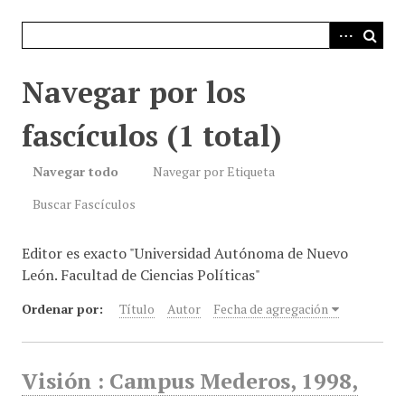
i
n
c
i
Navegar por los
p
a
fascículos (1 total)
l
Navegar todo
Navegar por Etiqueta
Buscar Fascículos
Editor es exacto "Universidad Autónoma de Nuevo
León. Facultad de Ciencias Políticas"
Ordenar por:
Título
Autor
Fecha de agregación
Visión : Campus Mederos, 1998,