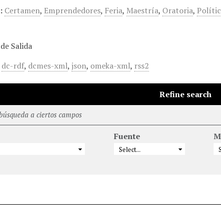
:
Certamen
,
Emprendedores
,
Feria
,
Maestría
,
Oratoria
,
Políti
de Salida
,
dc-rdf
,
dcmes-xml
,
json
,
omeka-xml
,
rss2
Refine search
 búsqueda a ciertos campos
Fuente
M