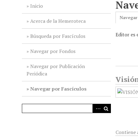
Nave
i
Inicio
n
Navegar
c
Acerca de la Hemeroteca
i
Editor es
p
Búsqueda por Fascículos
a
l
Navegar por Fondos
Navegar por Publicación
Periódica
Visió
Navegar por Fascículos
Contiene 