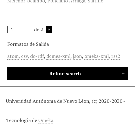
Melchor Ocampo
,
Ponciano Arriaga
,
Saltillo
de 2
Formatos de Salida
atom
,
csv
,
dc-rdf
,
dcmes-xml
,
json
,
omeka-xml
,
rss2
Refine search
Universidad Autónoma de Nuevo Léon, (c) 2020-2030 -
Tecnología de
Omeka
.