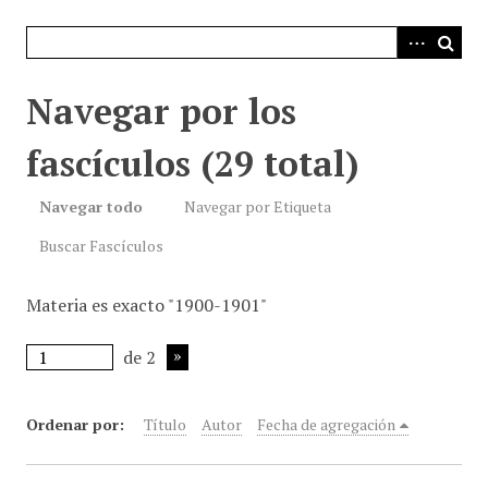
i
n
c
i
Navegar por los
p
a
fascículos (29 total)
l
Navegar todo
Navegar por Etiqueta
Buscar Fascículos
Materia es exacto "1900-1901"
de 2
Ordenar por:
Título
Autor
Fecha de agregación