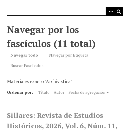
i
n
c
i
Navegar por los
p
a
fascículos (11 total)
l
Navegar todo
Navegar por Etiqueta
Buscar Fascículos
Materia es exacto "Archivistica"
Ordenar por:
Título
Autor
Fecha de agregación
Sillares: Revista de Estudios
Históricos, 2026, Vol. 6, Núm. 11,