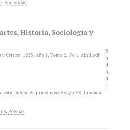
s
,
Sinceridad
rtes, Historia, Sociología y
R
o
d
ó,
R
e
 revista chilena de principios de siglo XX, fundada
ana
,
Poemas