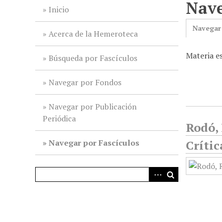
Nave
i
Inicio
n
Navegar
c
Acerca de la Hemeroteca
i
Materia es
p
Búsqueda por Fascículos
a
l
Navegar por Fondos
Navegar por Publicación
Periódica
Rodó, 
Navegar por Fascículos
Crític