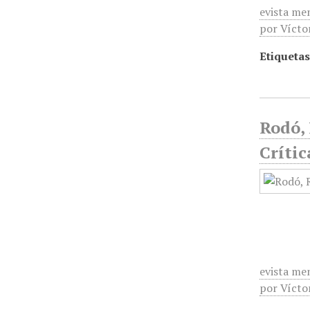
evista men
por Vícto
Etiquetas
Rodó, 
Crític
evista men
por Vícto