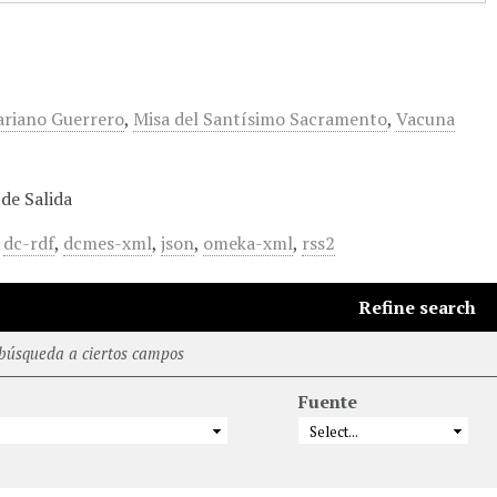
riano Guerrero
,
Misa del Santísimo Sacramento
,
Vacuna
de Salida
,
dc-rdf
,
dcmes-xml
,
json
,
omeka-xml
,
rss2
Refine search
 búsqueda a ciertos campos
Fuente