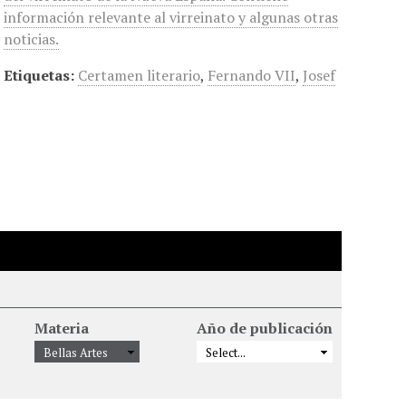
información relevante al virreinato y algunas otras
noticias.
Etiquetas:
Certamen literario
,
Fernando VII
,
Josef
Materia
Año de publicación