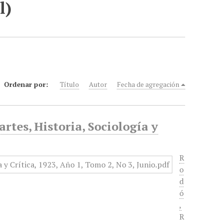
l)
Ordenar por:
Título
Autor
Fecha de agregación
rtes, Historia, Sociología y
R
o
d
ó
,
R