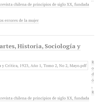
, revista chilena de principios de siglo XX, fundada
os errores de la mujer
rtes, Historia, Sociología y
R
o
d
ó
,
R
, revista chilena de principios de siglo XX, fundada