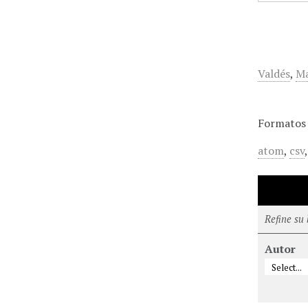
Valdés
,
Ma
Formatos 
atom
,
csv
Refine su
Autor