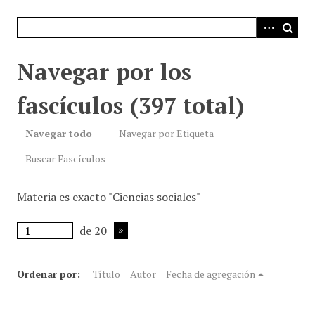
i
n
c
i
Navegar por los
p
a
fascículos (397 total)
l
Navegar todo
Navegar por Etiqueta
Buscar Fascículos
Materia es exacto "Ciencias sociales"
de 20
Ordenar por:
Título
Autor
Fecha de agregación