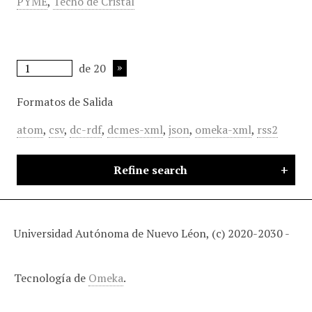
PYME
,
Techo de Cristal
de 20
Formatos de Salida
atom
,
csv
,
dc-rdf
,
dcmes-xml
,
json
,
omeka-xml
,
rss2
Refine search
Universidad Autónoma de Nuevo Léon, (c) 2020-2030 -
Tecnología de
Omeka
.