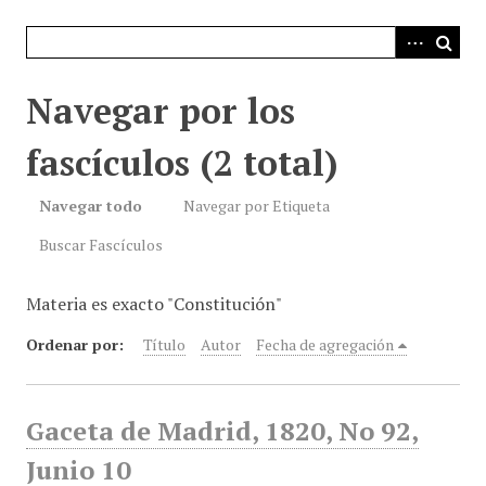
i
n
c
i
Navegar por los
p
a
fascículos (2 total)
l
Navegar todo
Navegar por Etiqueta
Buscar Fascículos
Materia es exacto "Constitución"
Ordenar por:
Título
Autor
Fecha de agregación
Gaceta de Madrid, 1820, No 92,
Junio 10