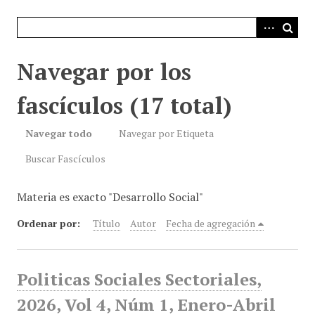
i
n
c
i
Navegar por los
p
a
fascículos (17 total)
l
Navegar todo
Navegar por Etiqueta
Buscar Fascículos
Materia es exacto "Desarrollo Social"
Ordenar por:
Título
Autor
Fecha de agregación
Politicas Sociales Sectoriales,
2026, Vol 4, Núm 1, Enero-Abril