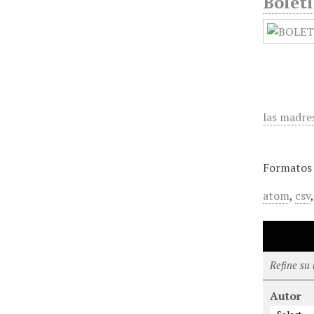
Bolet
las madre
Formatos 
atom
,
csv
Refine su
Autor