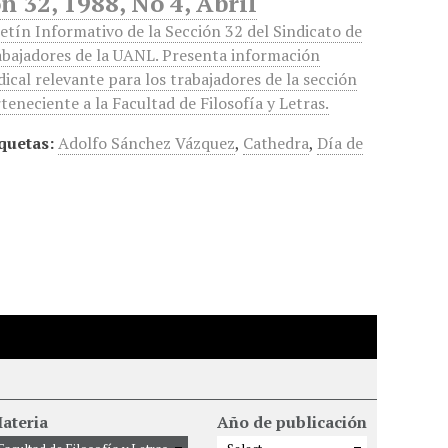
 32, 1988, No 4, Abril
etín Informativo de la Sección 32 del Sindicato de
bajadores de la UANL. Presenta información
dical relevante para los trabajadores de la sección
teneciente a la Facultad de Filosofía y Letras.
quetas:
Adolfo Sánchez Vázquez
,
Cathedra
,
Día de
ateria
Año de publicación