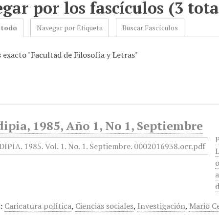
gar por los fascículos (3 tota
 todo
Navegar por Etiqueta
Buscar Fascículos
 exacto "Facultad de Filosofía y Letras"
ipia, 1985, Año 1, No 1, Septiembre
P
L
o
a
d
:
Caricatura política
,
Ciencias sociales
,
Investigación
,
Mario Ce