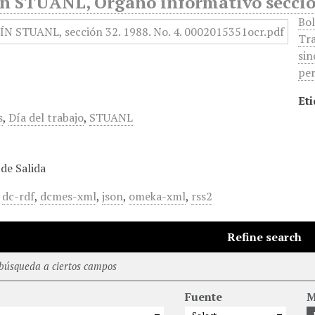
ín STUANL, Órgano informativo sección
Bol
Tra
sin
per
Eti
s
,
Día del trabajo
,
STUANL
de Salida
,
dc-rdf
,
dcmes-xml
,
json
,
omeka-xml
,
rss2
Refine search
 búsqueda a ciertos campos
Fuente
M