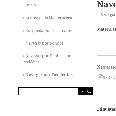
Nave
i
Inicio
n
Navegar
c
Acerca de la Hemeroteca
i
Materia es
p
Búsqueda por Fascículos
a
l
Navegar por Fondos
Navegar por Publicación
Periódica
Serend
Navegar por Fascículos
Etiquetas