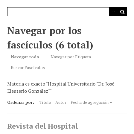
i
n
c
i
Navegar por los
p
a
fascículos (6 total)
l
Navegar todo
Navegar por Etiqueta
Buscar Fascículos
Materia es exacto "Hospital Universitario "Dr. José
Eleuterio González""
Ordenar por:
Título
Autor
Fecha de agregación
Revista del Hospital