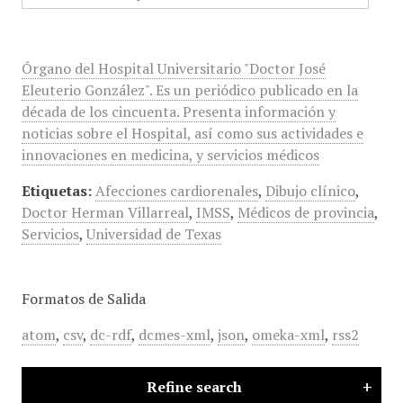
Órgano del Hospital Universitario "Doctor José
Eleuterio González". Es un periódico publicado en la
década de los cincuenta. Presenta información y
noticias sobre el Hospital, así como sus actividades e
innovaciones en medicina, y servicios médicos
Etiquetas:
Afecciones cardiorenales
,
Dibujo clínico
,
Doctor Herman Villarreal
,
IMSS
,
Médicos de provincia
,
Servicios
,
Universidad de Texas
Formatos de Salida
atom
,
csv
,
dc-rdf
,
dcmes-xml
,
json
,
omeka-xml
,
rss2
Refine search