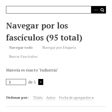
i
n
c
i
Navegar por los
p
a
fascículos (95 total)
l
Navegar todo
Navegar por Etiqueta
Buscar Fascículos
Materia es exacto "Industria"
de 5
Ordenar por:
Título
Autor
Fecha de agregación