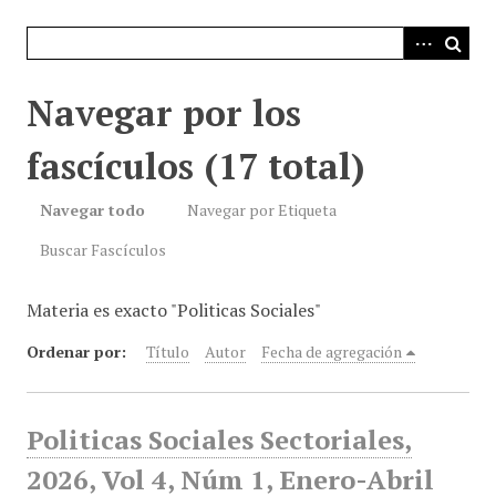
i
n
c
i
Navegar por los
p
a
fascículos (17 total)
l
Navegar todo
Navegar por Etiqueta
Buscar Fascículos
Materia es exacto "Politicas Sociales"
Ordenar por:
Título
Autor
Fecha de agregación
Politicas Sociales Sectoriales,
2026, Vol 4, Núm 1, Enero-Abril