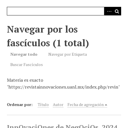
i
n
c
i
Navegar por los
p
a
fascículos (1 total)
l
Navegar todo
Navegar por Etiqueta
Buscar Fascículos
Materia es exacto
"https://revistainnovaciones.uanl.mx/index.php/revin"
Ordenar por:
Título
Autor
Fecha de agregación
InnOvaciOnes de NegOciOs, 2024,