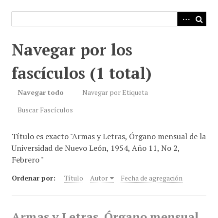
i
n
c
i
Navegar por los
p
a
fascículos (1 total)
l
Navegar todo
Navegar por Etiqueta
Buscar Fascículos
Título es exacto "Armas y Letras, Órgano mensual de la
Universidad de Nuevo León, 1954, Año 11, No 2,
Febrero "
Ordenar por:
Título
Autor
Fecha de agregación
Armas y Letras, Órgano mensual