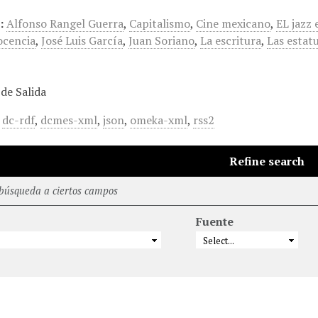
:
Alfonso Rangel Guerra
,
Capitalismo
,
Cine mexicano
,
EL jazz
ocencia
,
José Luis García
,
Juan Soriano
,
La escritura
,
Las estat
de Salida
,
dc-rdf
,
dcmes-xml
,
json
,
omeka-xml
,
rss2
Refine search
 búsqueda a ciertos campos
Fuente