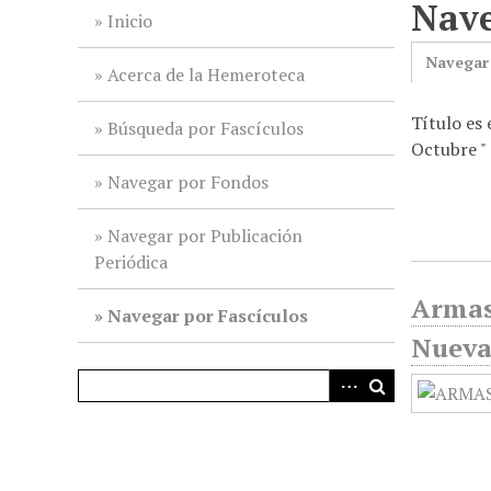
Nave
i
Inicio
n
Navegar
c
Acerca de la Hemeroteca
i
Título es
p
Búsqueda por Fascículos
Octubre "
a
l
Navegar por Fondos
Navegar por Publicación
Periódica
Armas
Navegar por Fascículos
Nueva