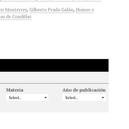
 en Monterrey
,
Gilberto Prado Galán
,
Humor e
uas de Condillac
Materia
Año de publicación