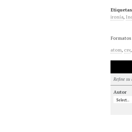
Etiquetas
ironía
,
In
Formatos 
atom
,
csv
Refine su
Autor