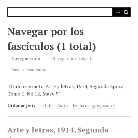
i
n
c
i
Navegar por los
p
a
fascículos (1 total)
l
Navegar todo
Navegar por Etiqueta
Buscar Fascículos
Título es exacto "Arte y letras, 1914, Segunda Época,
Tomo 1, No 12, Mayo 9"
Ordenar por:
Título
Autor
Fecha de agregación
Arte y letras, 1914, Segunda