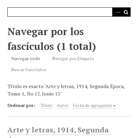
i
n
c
i
Navegar por los
p
a
fascículos (1 total)
l
Navegar todo
Navegar por Etiqueta
Buscar Fascículos
Título es exacto "Arte y letras, 1914, Segunda Época,
Tomo 1, No 17, Junio 13"
Ordenar por:
Título
Autor
Fecha de agregación
Arte y letras, 1914, Segunda