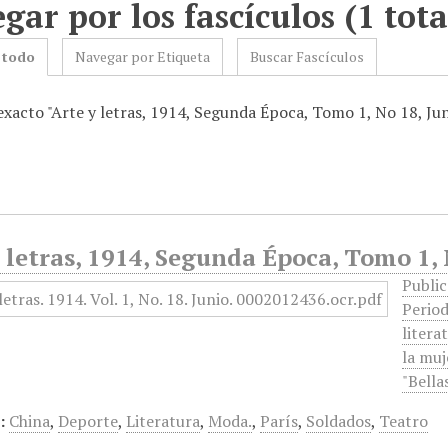
gar por los fascículos (1 tota
 todo
Navegar por Etiqueta
Buscar Fascículos
exacto "Arte y letras, 1914, Segunda Época, Tomo 1, No 18, Ju
 letras, 1914, Segunda Época, Tomo 1, 
Public
Period
litera
la muj
"Bella
:
China
,
Deporte
,
Literatura
,
Moda.
,
París
,
Soldados
,
Teatro