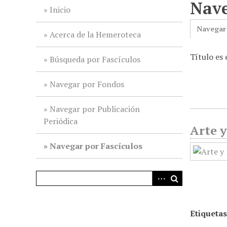
Nave
i
Inicio
n
Navegar
c
Acerca de la Hemeroteca
i
Título es 
p
Búsqueda por Fascículos
a
l
Navegar por Fondos
Navegar por Publicación
Periódica
Arte y
Navegar por Fascículos
Etiquetas