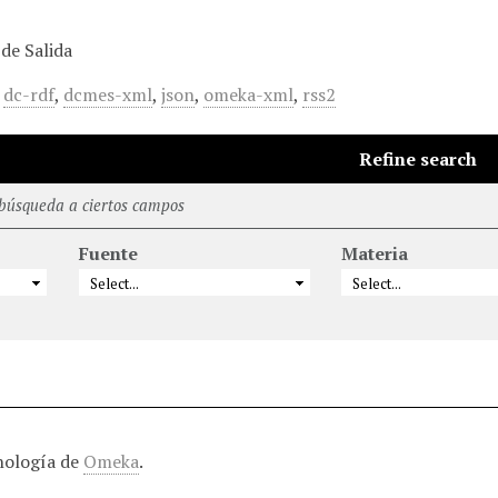
de Salida
,
dc-rdf
,
dcmes-xml
,
json
,
omeka-xml
,
rss2
Refine search
 búsqueda a ciertos campos
Fuente
Materia
nología de
Omeka
.