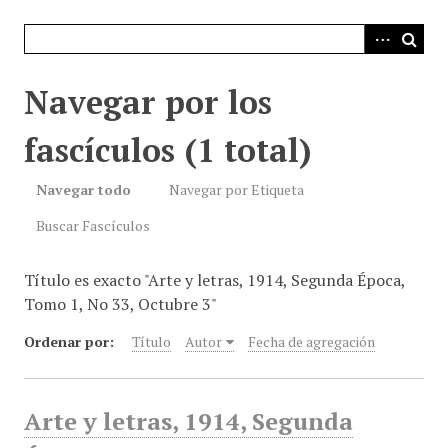
i
n
c
i
Navegar por los
p
a
fascículos (1 total)
l
Navegar todo
Navegar por Etiqueta
Buscar Fascículos
Título es exacto "Arte y letras, 1914, Segunda Época,
Tomo 1, No 33, Octubre 3"
Ordenar por:
Título
Autor
Fecha de agregación
Arte y letras, 1914, Segunda