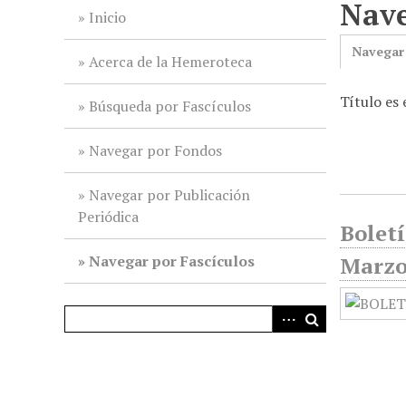
Nave
i
Inicio
n
Navegar
c
Acerca de la Hemeroteca
i
Título es 
p
Búsqueda por Fascículos
a
l
Navegar por Fondos
Navegar por Publicación
Periódica
Boletí
Navegar por Fascículos
Marz