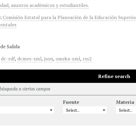
idad, asuntos académicos y estudiantiles.
:
Comisión Estatal para la Planeación de la Educación Superio
entales
de Salida
,
dc-rdf
,
dcmes-xml
,
json
,
omeka-xml
,
rss2
Refine search
 búsqueda a ciertos campos
Fuente
Materia