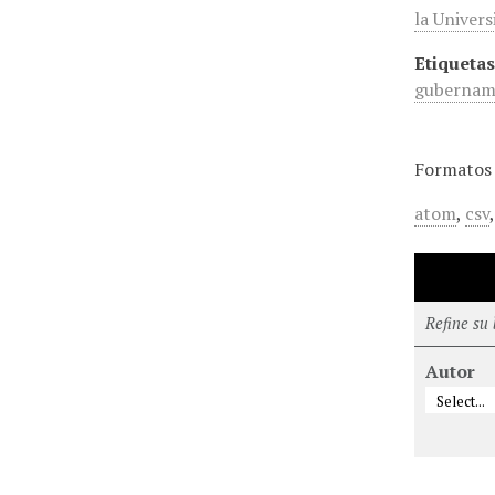
la Univers
Etiquetas
gubernam
Formatos 
atom
,
csv
Refine su
Autor