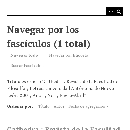
i
n
c
i
Navegar por los
p
a
fascículos (1 total)
l
Navegar todo
Navegar por Etiqueta
Buscar Fascículos
Título es exacto "Cathedra : Revista de la Facultad de
Filosofía y Letras, Universidad Autónoma de Nuevo
León, 2001, Año 1, No 1, Enero-Abril"
Ordenar por:
Título
Autor
Fecha de agregación
Cathedra : Revista de la Facultad