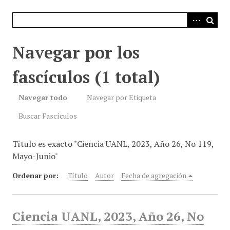
i
n
c
i
Navegar por los
p
a
fascículos (1 total)
l
Navegar todo
Navegar por Etiqueta
Buscar Fascículos
Título es exacto "Ciencia UANL, 2023, Año 26, No 119,
Mayo-Junio"
Ordenar por:
Título
Autor
Fecha de agregación
Ciencia UANL, 2023, Año 26, No