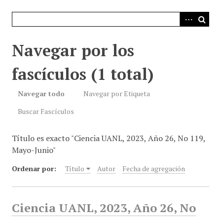
i
n
c
i
Navegar por los
p
a
fascículos (1 total)
l
Navegar todo
Navegar por Etiqueta
Buscar Fascículos
Título es exacto "Ciencia UANL, 2023, Año 26, No 119,
Mayo-Junio"
Ordenar por:
Título
Autor
Fecha de agregación
Ciencia UANL, 2023, Año 26, No