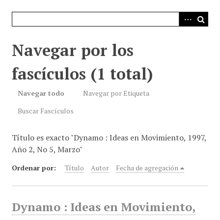
i
n
c
i
Navegar por los
p
a
fascículos (1 total)
l
Navegar todo
Navegar por Etiqueta
Buscar Fascículos
Título es exacto "Dynamo : Ideas en Movimiento, 1997,
Año 2, No 5, Marzo"
Ordenar por:
Título
Autor
Fecha de agregación
Dynamo : Ideas en Movimiento,