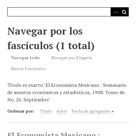
i
n
c
i
Navegar por los
p
a
fascículos (1 total)
l
Navegar todo
Navegar por Etiqueta
Buscar Fascículos
Título es exacto "El Economista Mexicano : Semanario
de asuntos económicos y estadísticos, 1908. Tomo 46.
No. 26. Septiembre"
Ordenar por:
Título
Autor
Fecha de agregación
El Economista Mexicano :