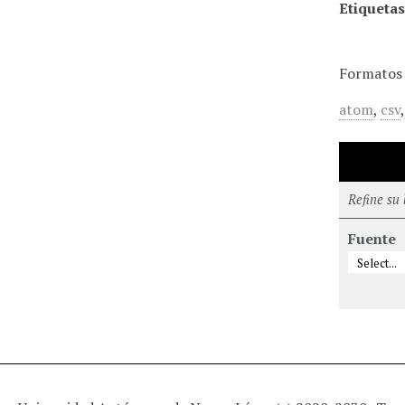
Etiquetas
Formatos 
atom
,
csv
Refine su
Fuente