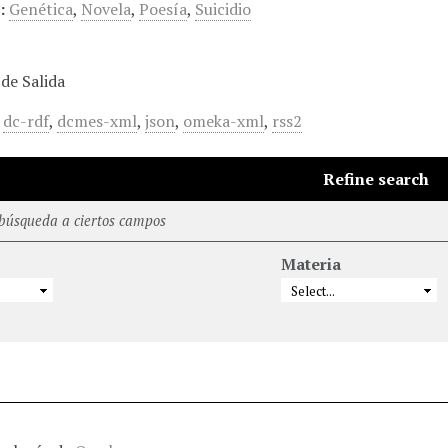
:
Genética
,
Novela
,
Poesía
,
Suicidio
de Salida
,
dc-rdf
,
dcmes-xml
,
json
,
omeka-xml
,
rss2
Refine search
 búsqueda a ciertos campos
Materia