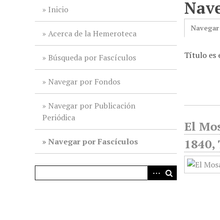
Nave
i
Inicio
n
Navegar
c
Acerca de la Hemeroteca
i
Título es
p
Búsqueda por Fascículos
a
l
Navegar por Fondos
Navegar por Publicación
Periódica
El Mos
Navegar por Fascículos
1840, 