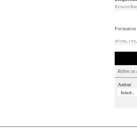
Remordim
Formatos 
atom
,
csv
Refine su
Autor