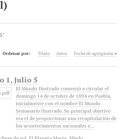
l)
5"
Ordenar por:
Título
Autor
Fecha de agregación
 1, Julio 5
El Mundo Ilustrado comenzó a circular el
domingo 14 de octubre de 1894 en Puebla,
inicialmente con el nombre El Mundo
Semanario Ilustrado. Su principal objetivo
era el de proporcionar una recapitulación de
los acontecimientos nacionales e…
clipse de sol
,
El Planeta Marte
,
Miedo
,