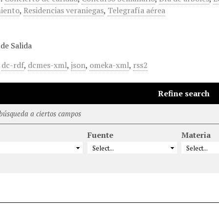
iento
,
Residencias veraniegas
,
Telegrafía aérea
de Salida
,
dc-rdf
,
dcmes-xml
,
json
,
omeka-xml
,
rss2
Refine search
 búsqueda a ciertos campos
Fuente
Materia