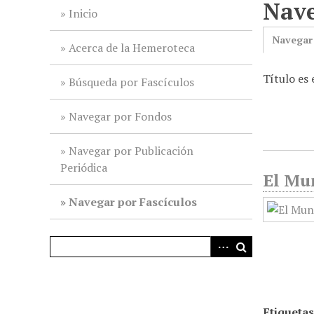
Nave
i
Inicio
n
Navegar
c
Acerca de la Hemeroteca
i
Título es 
p
Búsqueda por Fascículos
a
l
Navegar por Fondos
Navegar por Publicación
Periódica
El Mun
Navegar por Fascículos
Etiquetas