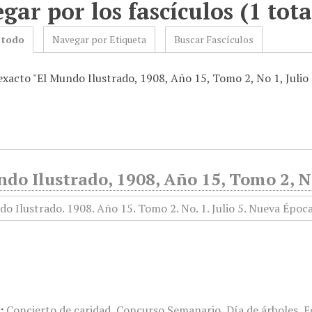
gar por los fascículos (1 tota
 todo
Navegar por Etiqueta
Buscar Fascículos
exacto "El Mundo Ilustrado, 1908, Año 15, Tomo 2, No 1, Julio 
do Ilustrado, 1908, Año 15, Tomo 2, No
:
Concierto de caridad
,
Concurso Semanario
,
Día de árboles
,
E